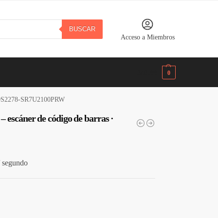
BUSCAR
Acceso a Miembros
B/.
0.00
0
 · DS2278-SR7U2100PRW
 escáner de código de barras ·
/ segundo