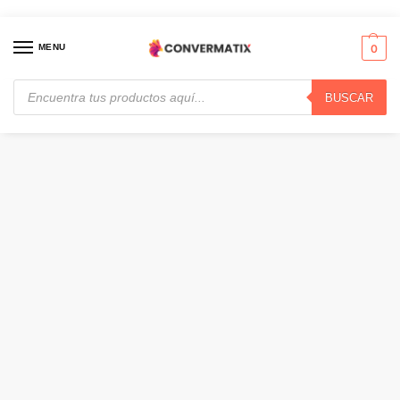
MENU
0
BUSCAR
Inicio
Accesorios para Computadores
Cables
Xtech – USB cable – 4 pin USB Type A · XTC-512
/
/
/