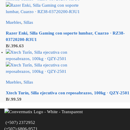
Muebles
,
Sillas
Razer Enki, Silla Gaming con soporte lumbar, Cuarzo · RZ38-
03720200-R3U1
B/.
396.63
Muebles
,
Sillas
Xtech Turín, Silla ejecutiva con reposabrazos, 100kg · QZY-2501
B/.
99.59
(+507) 2372952
(+507) 6806-9571