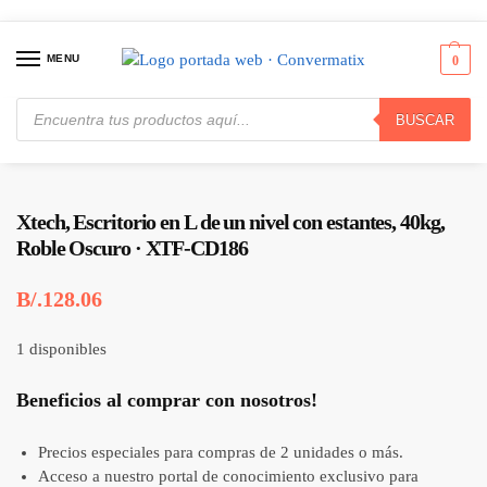
MENU
0
BUSCAR
Inicio
Muebles
Escritorios
Xtech, Escritorio en L de un nivel con estantes, 40kg, Roble Oscuro · XTF-CD186
/
/
/
Xtech, Escritorio en L de un nivel con estantes, 40kg,
Roble Oscuro · XTF-CD186
B/.
128.06
1 disponibles
Beneficios al comprar con nosotros!
Precios especiales para compras de 2 unidades o más.
Acceso a nuestro portal de conocimiento exclusivo para