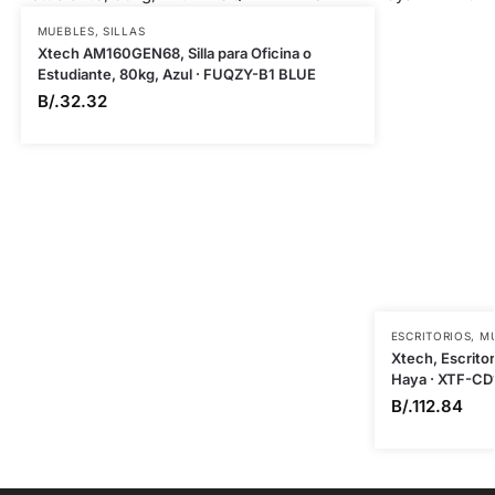
MUEBLES
,
SILLAS
Xtech AM160GEN68, Silla para Oficina o
Estudiante, 80kg, Azul · FUQZY-B1 BLUE
B/.
32.32
ESCRITORIOS
,
M
Xtech, Escrito
Haya · XTF-CD
B/.
112.84