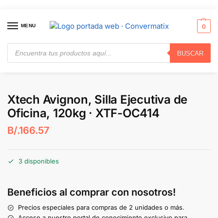
MENU
0
BUSCAR
Inicio
Muebles
Sillas
Xtech Avignon, Silla Ejecutiva de Oficina, 120kg · XTF-OC414
/
/
/
Xtech Avignon, Silla Ejecutiva de
Oficina, 120kg · XTF-OC414
B/.
166.57
3 disponibles
Beneficios al comprar con nosotros!
Precios especiales para compras de 2 unidades o más.
Acceso a nuestro portal de conocimiento exclusivo para