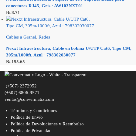
conectores RJ45, Gris · AW103NXT01
B/.
8.71
Cables a Granel
,
Redes
Nexxt Infraestructura, Cable en bobina U/UTP Cat6, Tipo CM,
305m/1000ft, Azul · 798302030077
B/.
155.65
(+507) 2372952
(+507) 6806-9571
ventas@convermatix.com
Términos y Condiciones
Política de Envío
Política de Devoluciones y Reembolso
Política de Privacidad