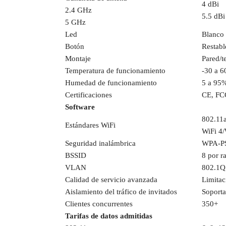
4 dBi
2.4 GHz
5.5 dBi
5 GHz
Led
Blanco 
Botón
Restabl
Montaje
Pared/t
Temperatura de funcionamiento
-30 a 6
Humedad de funcionamiento
5 a 95%
Certificaciones
CE, FC
Software
802.11a
Estándares WiFi
WiFi 4/
Seguridad inalámbrica
WPA-PS
BSSID
8 por r
VLAN
802.1Q
Calidad de servicio avanzada
Limitac
Aislamiento del tráfico de invitados
Soport
Clientes concurrentes
350+
Tarifas de datos admitidas