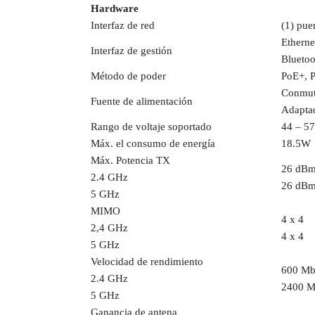
Hardware
Interfaz de red
(1) pue
Etherne
Interfaz de gestión
Bluetoo
Método de poder
PoE+, 
Conmut
Fuente de alimentación
Adapta
Rango de voltaje soportado
44 – 5
Máx. el consumo de energía
18.5W
Máx. Potencia TX
26 dB
2.4 GHz
26 dB
5 GHz
MIMO
4 x 4
2,4 GHz
4 x 4
5 GHz
Velocidad de rendimiento
600 Mb
2.4 GHz
2400 M
5 GHz
Ganancia de antena