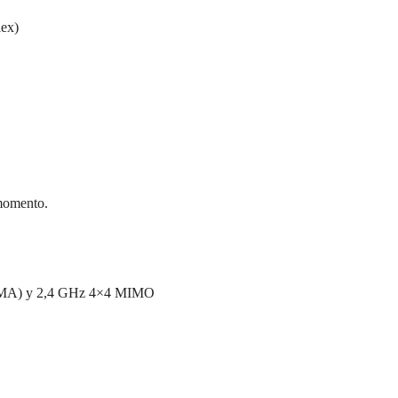
lex)
 momento.
OFDMA) y 2,4 GHz 4×4 MIMO