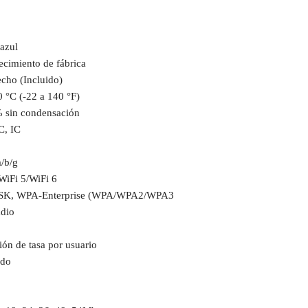
azul
ecimiento de fábrica
echo (Incluido)
0 °C (-22 a 140 °F)
 sin condensación
C, IC
/b/g
WiFi 5/WiFi 6
K, WPA-Enterprise (WPA/WPA2/WPA3
adio
ión de tasa por usuario
ado