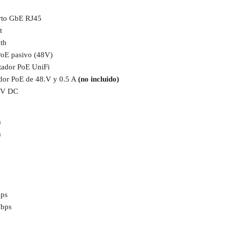
rto GbE RJ45
t
th
PoE pasivo (48V)
ador PoE UniFi
dor PoE de 48.V y 0.5 A
(no incluido)
7V DC
m
m
ps
bps