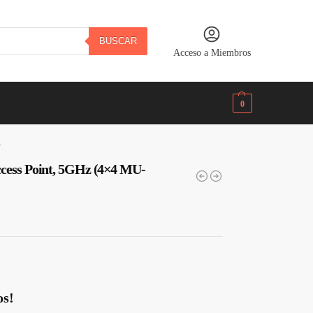
BUSCAR
Acceso a Miembros
B/.
0.00
0
R
ccess Point, 5GHz (4×4 MU-
os!