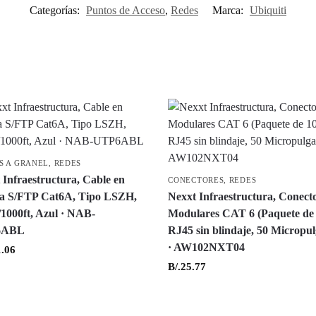
Categorías:
Puntos de Acceso
,
Redes
Marca:
Ubiquiti
S A GRANEL
,
REDES
 Infraestructura, Cable en
CONECTORES
,
REDES
a S/FTP Cat6A, Tipo LSZH,
Nexxt Infraestructura, Conect
1000ft, Azul · NAB-
Modulares CAT 6 (Paquete de 
6ABL
RJ45 sin blindaje, 50 Micropu
· AW102NXT04
.06
B/.
25.77