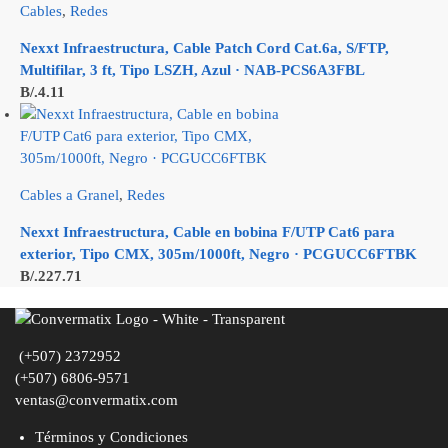
Cables
,
Redes
Nexxt Infraestructura, Cable Patch Cord Cat.6a, S/FTP,
Multifilar, 3 ft, Tipo LSZH, Azul · NAB-PCS6A3FBL
B/.
4.11
Cables a Granel
,
Redes
Nexxt Infraestructura, Cable en bobina F/UTP Cat6 para
exterior, Tipo CMX, 305m/1000ft, Negro · PCGUCC6FTBK
B/.
227.71
(+507) 2372952
(+507) 6806-9571
ventas@convermatix.com
Términos y Condiciones