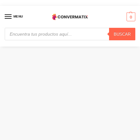
MENU
0
BUSCAR
Inicio
Redes
Hubs & Switches
Ubiquiti – Switch – 16 · USW-Pro-Max-16
/
/
/