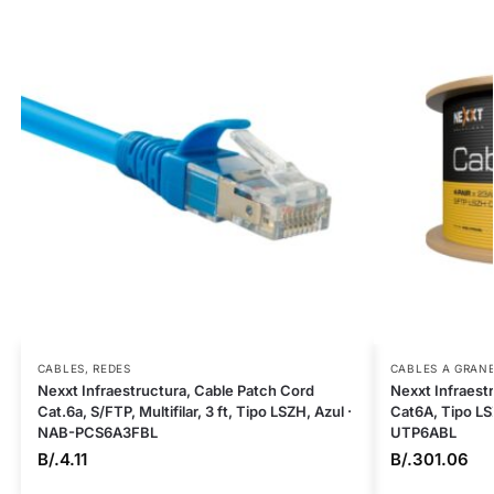
CABLES
,
REDES
CABLES A GRAN
Nexxt Infraestructura, Cable Patch Cord
Nexxt Infraest
Cat.6a, S/FTP, Multifilar, 3 ft, Tipo LSZH, Azul ·
Cat6A, Tipo LS
NAB-PCS6A3FBL
UTP6ABL
B/.
4.11
B/.
301.06