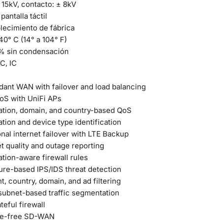
± 15kV, contacto: ± 8kV
 pantalla táctil
lecimiento de fábrica
40° C (14° a 104° F)
% sin condensación
C, IC
ant WAN with failover and load balancing
oS with UniFi APs
ation, domain, and country-based QoS
ation and device type identification
onal internet failover with LTE Backup
et quality and outage reporting
ation-aware firewall rules
ure-based IPS/IDS threat detection
t, country, domain, and ad filtering
ubnet-based traffic segmentation
ateful firewall
se-free SD-WAN