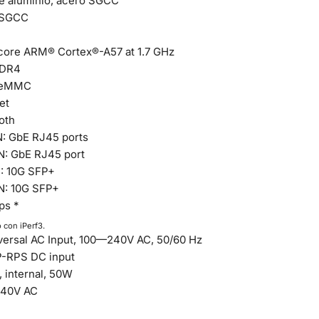
 aluminio, acero SGCC
 SGCC
ore ARM® Cortex®-A57 at 1.7 GHz
DR4
 eMMC
et
oth
N: GbE RJ45 ports
N: GbE RJ45 port
N: 10G SFP+
N: 10G SFP+
ps *
 con iPerf3.
iversal AC Input, 100—240V AC, 50/60 Hz
P-RPS DC input
 internal, 50W
40V AC