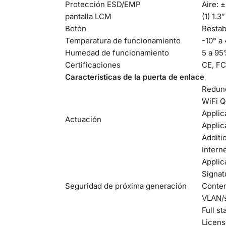
Protección ESD/EMP
Aire: 
pantalla LCM
(1) 1.3″
Botón
Restab
Temperatura de funcionamiento
-10° a 
Humedad de funcionamiento
5 a 95
Certificaciones
CE, FC
Características de la puerta de enlace
Redund
WiFi Q
Applic
Actuación
Applic
Additi
Intern
Applic
Signat
Seguridad de próxima generación
Conten
VLAN/s
Full st
Licen