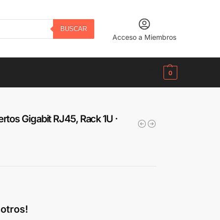
BUSCAR
Acceso a Miembros
B/.
0.00
0
rtos Gigabit RJ45, Rack 1U ·
otros!