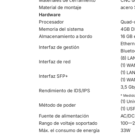
Materiales de cerramiento
CNC de
Material de montaje
acero
Hardware
Procesador
Quad-c
Memoria del sistema
4GB D
Almacenamiento a bordo
16 GB
Ethern
Interfaz de gestión
Blueto
(8) LA
Interfaz de red
(1) WA
(1) LA
Interfaz SFP+
(1) WA
3,5 Gb
Rendimiento de IDS/IPS
* Medido
(1) Un
Método de poder
(1) US
Fuente de alimentación
AC/DC,
Rango de voltaje soportado
100—2
Máx. el consumo de energía
33W