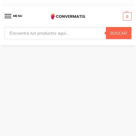
MENU
0
BUSCAR
Inicio
Vigilancia de Video
Accesorios
Ubiquiti – Camera mount · UACC-Camera-DM-W
/
/
/