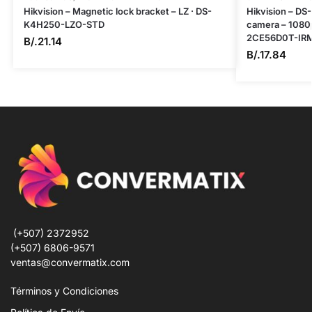
Hikvision – Magnetic lock bracket – LZ · DS-
Hikvision – D
K4H250-LZO-STD
camera – 1080p
2CE56D0T-IR
B/.
21.14
B/.
17.84
(+507) 2372952
(+507) 6806-9571
ventas@convermatix.com
Términos y Condiciones