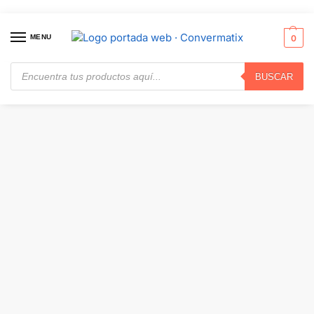
MENU
0
BUSCAR
Inicio
Redes
Puentes y Enrutadores
TP-Link – Router – Wireless · Archer BE550
/
/
/