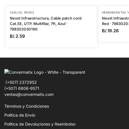
CABLES
,
REDES
HERRAMIENTAS Y
Nexxt Infraestructura, Cable patch cord
Nexxt Infraest
Cat.5E, UTP, Multifilar, 7ft, Azul ·
Red · 7983020
798302030190
B/.
19.26
B/.
2.59
(+507) 2372952
(+507) 6806-9571
ventas@convermatix.com
Términos y Condiciones
Política de Envío
Política de Devoluciones y Reembolso