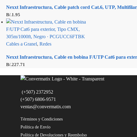
Nexxt Infraestructura, Cable patch cord Cat.6, UTP, Multifilar
B/.
1.95
Cables a Granel
,
Redes
Nexxt Infraestructura, Cable en bobina F/UTP Cat6 para e
B/.
227.71
(+507) 2372952
(+507) 6806-9571
ventas@convermatix.com
Términos y Condiciones
Política de Envío
Política de Devoluciones y Reembolso