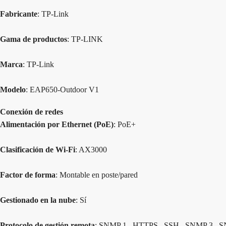
Fabricante
: TP-Link
Gama de productos
: TP-LINK
Marca
: TP-Link
Modelo
: EAP650-Outdoor V1
Conexión de redes
Alimentación por Ethernet (PoE)
: PoE+
Clasificación de Wi-Fi
: AX3000
Factor de forma
: Montable en poste/pared
Gestionado en la nube
: Sí
Protocolo de gestión remota
: SNMP 1 , HTTPS , SSH , SNMP 3 , 