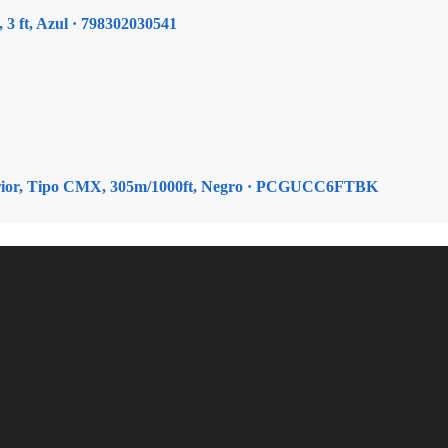
, 3 ft, Azul · 798302030541
xterior, Tipo CMX, 305m/1000ft, Negro · PCGUCC6FTBK