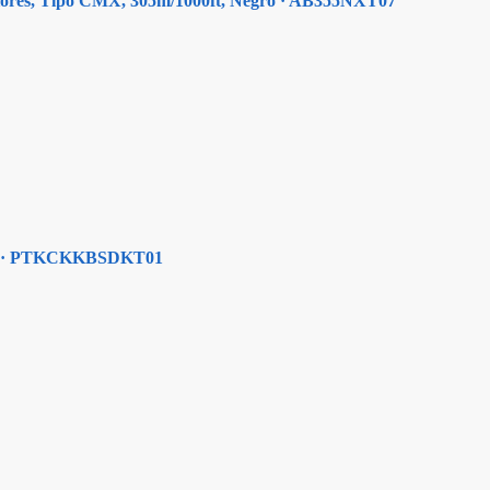
eriores, Tipo CMX, 305m/1000ft, Negro · AB355NXT07
edes · PTKCKKBSDKT01