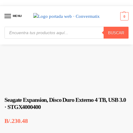
MENU
0
BUSCAR
Inicio
Almacenamiento
Discos Duros Externos
Seagate Expansion, Disco Duro Externo 4 TB, USB 3.0 · STGX4000400
/
/
/
Seagate Expansion, Disco Duro Externo 4 TB, USB 3.0
· STGX4000400
B/.
230.48