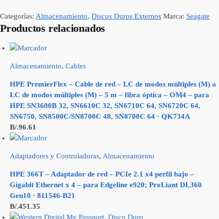
Categorías:
Almacenamiento
,
Discos Duros Externos
Marca:
Seagate
Productos relacionados
Almacenamiento
,
Cables
HPE PremierFlex – Cable de red – LC de modos múltiples (M) a
LC de modos múltiples (M) – 5 m – fibra óptica – OM4 – para
HPE SN3600B 32, SN6610C 32, SN6710C 64, SN6720C 64,
SN6750, SN8500C/SN8700C 48, SN8700C 64 · QK734A
B/.
96.61
Adaptadores y Controladoras
,
Almacenamiento
HPE 366T – Adaptador de red – PCIe 2.1 x4 perfil bajo –
Gigabit Ethernet x 4 – para Edgeline e920; ProLiant DL360
Gen10 · 811546-B21
B/.
451.35