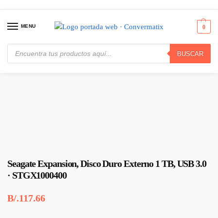
MENU
0
BUSCAR
Inicio
Almacenamiento
Discos Duros Externos
Seagate Expansion, Disco Duro Externo 1 TB, USB 3.0 · STGX1000400
/
/
/
Seagate Expansion, Disco Duro Externo 1 TB, USB 3.0
· STGX1000400
B/.
117.66