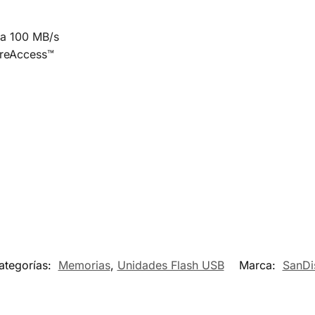
ta 100 MB/s
ureAccess™
ategorías:
Memorias
,
Unidades Flash USB
Marca:
SanDi