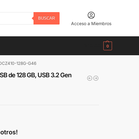
BUSCAR
Acceso a Miembros
B/.
0.00
0
· SDCZ410-128G-G46
 USB de 128 GB, USB 3.2 Gen
otros!