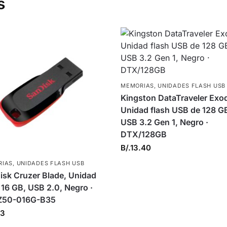
s
MEMORIAS
,
UNIDADES FLASH USB
Kingston DataTraveler Exod
Unidad flash USB de 128 G
USB 3.2 Gen 1, Negro ·
DTX/128GB
B/.
13.40
RIAS
,
UNIDADES FLASH USB
isk Cruzer Blade, Unidad
 16 GB, USB 2.0, Negro ·
50-016G-B35
13