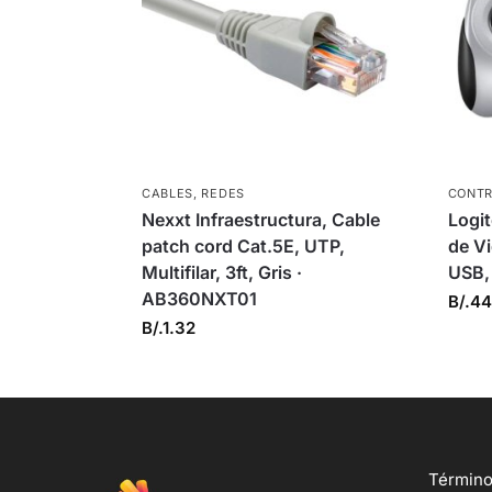
CABLES
,
REDES
CONTR
Nexxt Infraestructura, Cable
Logi
patch cord Cat.5E, UTP,
de V
Multifilar, 3ft, Gris ·
USB,
AB360NXT01
B/.
44
B/.
1.32
Término