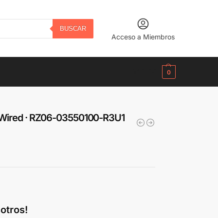
BUSCAR
Acceso a Miembros
B/.
0.00
0
 – Wired · RZ06-03550100-R3U1
otros!