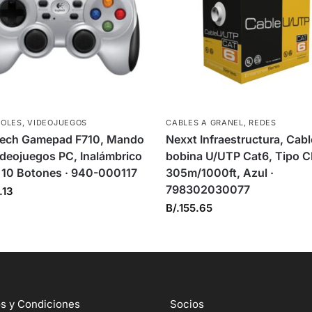
OLES
,
VIDEOJUEGOS
CABLES A GRANEL
,
REDES
tech Gamepad F710, Mando
Nexxt Infraestructura, Cabl
ideojuegos PC, Inalámbrico
bobina U/UTP Cat6, Tipo 
 10 Botones · 940-000117
305m/1000ft, Azul ·
798302030077
.13
B/.
155.65
s y Condiciones
Socios