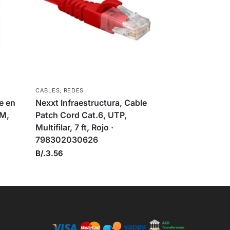
CABLES
,
REDES
e en
Nexxt Infraestructura, Cable
CM,
Patch Cord Cat.6, UTP,
Multifilar, 7 ft, Rojo ·
798302030626
B/.
3.56