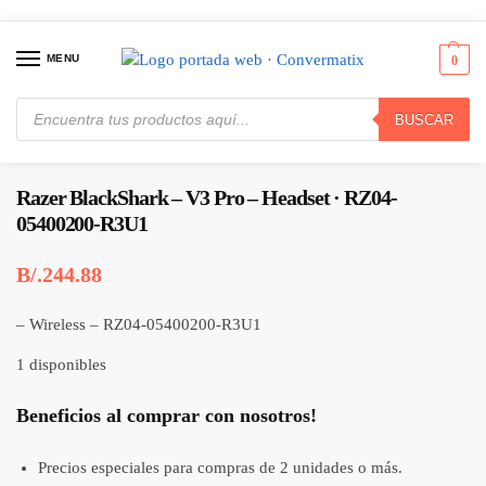
MENU
0
BUSCAR
Inicio
Periféricos
Auriculares y Manos Libres
Razer BlackShark – V3 Pro – Headset · RZ04-05400200-R3U1
/
/
/
Razer BlackShark – V3 Pro – Headset · RZ04-
05400200-R3U1
B/.
244.88
– Wireless – RZ04-05400200-R3U1
1 disponibles
Beneficios al comprar con nosotros!
Precios especiales para compras de 2 unidades o más.