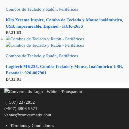
Combos de Teclado y Ratón
,
Periféricos
Klip Xtreme Inspire, Combo de Teclado y Mouse inalámbrico,
USB, impermeable, Español · KCK-265S
B/.
21.63
Combos de Teclado y Ratón
,
Periféricos
Logitech MK235, Combo Teclado y Mouse, Inalámbrico USB,
Español · 920-007901
B/.
32.81
(+507) 2372952
(+507) 6806-9571
ventas@convermatix.com
Términos y Condiciones