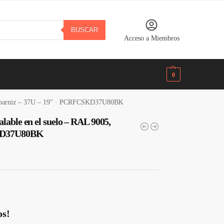
BUSCAR
Acceso a Miembros
B/.
0.00
0
gro barniz – 37U – 19″ · PCRFCSKD37U80BK
lable en el suelo – RAL 9005,
SKD37U80BK
os!