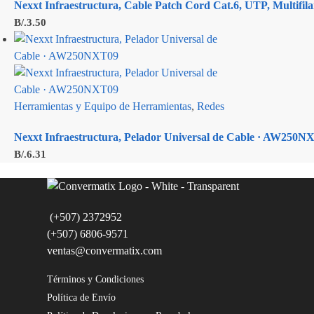
Nexxt Infraestructura, Cable Patch Cord Cat.6, UTP, Multifilar
B/.
3.50
Herramientas y Equipo de Herramientas
,
Redes
Nexxt Infraestructura, Pelador Universal de Cable · AW250N
B/.
6.31
(+507) 2372952
(+507) 6806-9571
ventas@convermatix.com
Términos y Condiciones
Política de Envío