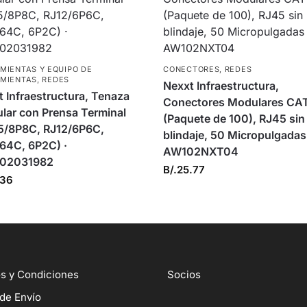
MIENTAS Y EQUIPO DE
CONECTORES
,
REDES
MIENTAS
,
REDES
Nexxt Infraestructura,
 Infraestructura, Tenaza
Conectores Modulares CA
lar con Prensa Terminal
(Paquete de 100), RJ45 sin
5/8P8C, RJ12/6P6C,
blindaje, 50 Micropulgadas
/64C, 6P2C) ·
AW102NXT04
02031982
B/.
25.77
.36
s y Condiciones
Socios
 de Envío