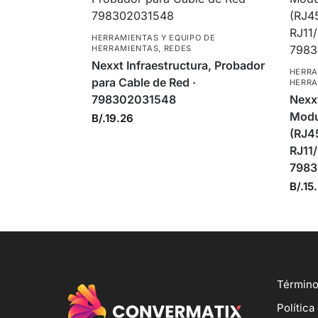
HERRAMIENTAS Y EQUIPO DE
HERRAMIENTAS
,
REDES
Nexxt Infraestructura, Probador
HERRA
para Cable de Red ·
HERRA
798302031548
Nexxt
Modu
B/.
19.26
(RJ4
RJ11
7983
B/.
15
Término
Política