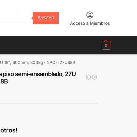
BUSCAR
Acceso a Miembros
B/.
0.00
0
 27U 19″, 600mm, 800kg · NPC-T27U68B
de piso semi-ensamblado, 27U
68B
otros!