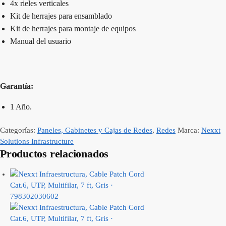
4x rieles verticales
Kit de herrajes para ensamblado
Kit de herrajes para montaje de equipos
Manual del usuario
G
arantía:
1 Año.
Categorías:
Paneles, Gabinetes y Cajas de Redes
,
Redes
Marca:
Nexxt
Solutions Infrastructure
Productos relacionados