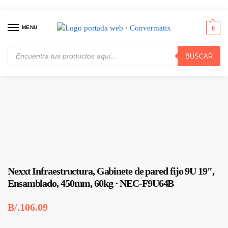
MENU
0
BUSCAR
Inicio
Redes
Paneles, Gabinetes y Cajas de Redes
Nexxt Infraestructura, Gabinete de pared fijo 9U 19″, Ensamblado, 450mm, 60kg · NEC-F9U64B
/
/
/
Nexxt Infraestructura, Gabinete de pared fijo 9U 19″,
Ensamblado, 450mm, 60kg · NEC-F9U64B
B/.
106.09