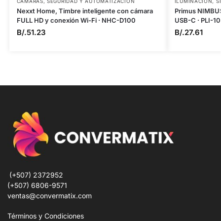
CÁMARAS
,
SEGURIDAD Y AUTOMATIZACIÓN
ILUMINACIÓN
,
S
Nexxt Home, Timbre inteligente con cámara
Primus NIMBUS2
FULL HD y conexión Wi-Fi · NHC-D100
USB-C · PLI-1
B/.
51.23
B/.
27.61
(+507) 2372952
(+507) 6806-9571
ventas@convermatix.com
Términos y Condiciones