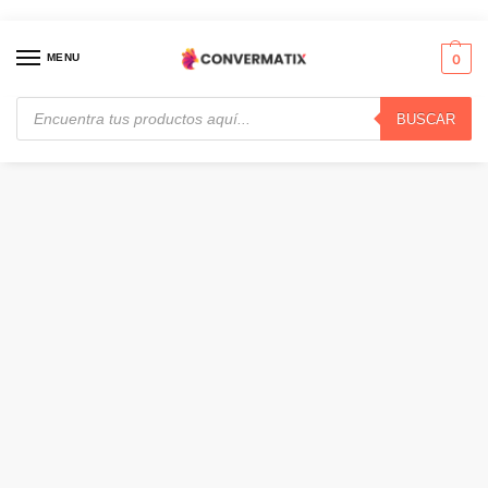
MENU
0
BUSCAR
Inicio
Seguridad y Automatización
Iluminación
Nexxt Solutions Connectivity – Light Bulb – GU10 CCT 110V 3PK – Conexión Wi-Fi – Bombillo de luz blanca – Compatible con Amazon Alexa y Google Assistant – 400 lumen – 4W(equivalente a 40w) – 110V /220V · NHB-W3103PK
/
/
/