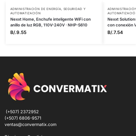
ADMINISTRACIÓN DE ENERGÍA
,
SEGURIDAD Y
ADMINISTRACIÓN
AUTOMATIZACIÓN
AUTOMATIZACIÓ
Nexxt Home, Enchufe inteligente WiFi con
Nexxt Solutions
anillo de luz RGB, 110V-240V · NHP-S610
con conexión 
B/.
9.55
B/.
7.54
(+507) 2372952
(+507) 6806-9571
ventas@convermatix.com