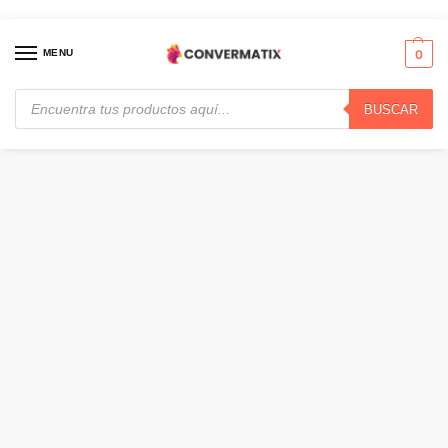
MENU
0
BUSCAR
Inicio
Seguridad y Automatización
Iluminación
Nexxt Solutions Connectivity – 1000 Lumen – 10W · NHB-C410
/
/
/