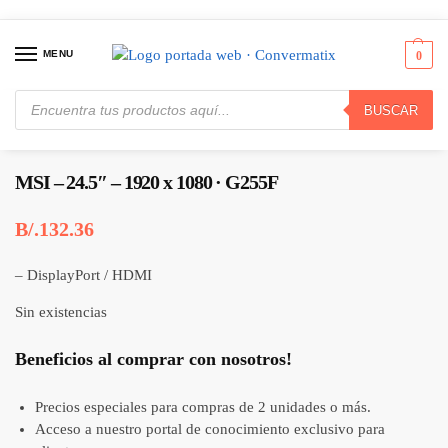
MENU
0
BUSCAR
Inicio
Monitores & Proyectores
Monitores
MSI – 24.5″ – 1920 x 1080 · G255F
/
/
/
MSI – 24.5″ – 1920 x 1080 · G255F
B/.
132.36
– DisplayPort / HDMI
Sin existencias
Beneficios al comprar con nosotros!
Precios especiales para compras de 2 unidades o más.
Acceso a nuestro portal de conocimiento exclusivo para