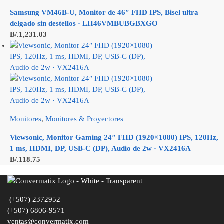
Samsung VM46B-U, Monitor de 46″ FHD IPS, Bisel ultra
delgado sin destellos · LH46VMBUBGBXGO
B/.
1,231.03
Monitores
,
Monitores & Proyectores
Viewsonic, Monitor Gaming 24″ FHD (1920×1080) IPS, 120Hz,
1 ms, HDMI, DP, USB-C (DP), Audio de 2w · VX2416A
B/.
118.75
(+507) 2372952
(+507) 6806-9571
ventas@convermatix.com