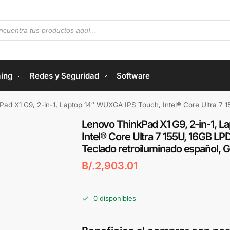
ing
Redes y Seguridad
Software
1 G9, 2-in-1, Laptop 14″ WUXGA IPS Touch, Intel® Core Ultra 7 155U, 16GB LPDDR5x, 1TB S
Lenovo ThinkPad X1 G9, 2-in-1, 
Intel® Core Ultra 7 155U, 16GB LP
Teclado retroiluminado español, 
B/.
2,903.01
0 disponibles