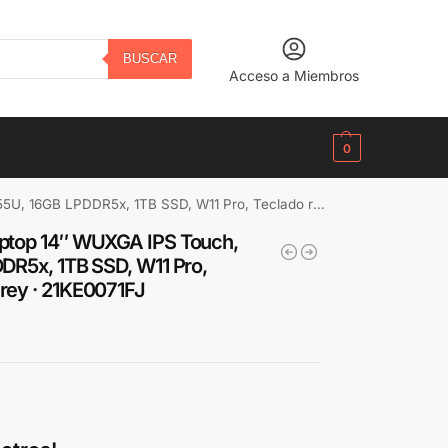
BUSCAR
Acceso a Miembros
B/.
0.00
0
SD, W11 Pro, Teclado retroiluminado español, Grey · 21KE0071FJ
Laptop 14″ WUXGA IPS Touch,
DDR5x, 1TB SSD, W11 Pro,
Grey · 21KE0071FJ