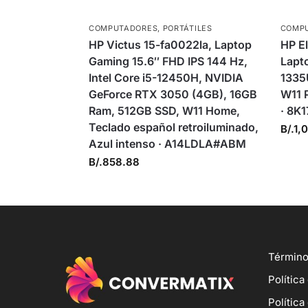
COMPUTADORES
,
PORTÁTILES
COMP
HP Victus 15-fa0022la, Laptop
HP E
Gaming 15.6″ FHD IPS 144 Hz,
Lapto
Intel Core i5-12450H, NVIDIA
1335
GeForce RTX 3050 (4GB), 16GB
W11 P
Ram, 512GB SSD, W11 Home,
· 8K
Teclado español retroiluminado,
B/.
1,
Azul intenso · A14LDLA#ABM
B/.
858.88
Término
Política
Política