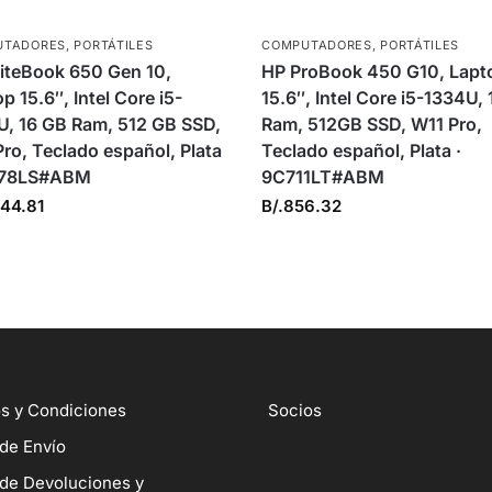
UTADORES
,
PORTÁTILES
COMPUTADORES
,
PORTÁTILES
liteBook 650 Gen 10,
HP ProBook 450 G10, Lapt
p 15.6″, Intel Core i5-
15.6″, Intel Core i5-1334U,
U, 16 GB Ram, 512 GB SSD,
Ram, 512GB SSD, W11 Pro,
ro, Teclado español, Plata
Teclado español, Plata ·
178LS#ABM
9C711LT#ABM
044.81
B/.
856.32
s y Condiciones
Socios
 de Envío
 de Devoluciones y