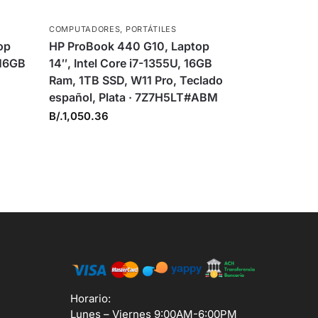
COMPUTADORES
,
PORTÁTILES
op
HP ProBook 440 G10, Laptop
 16GB
14″, Intel Core i7-1355U, 16GB
Ram, 1TB SSD, W11 Pro, Teclado
español, Plata · 7Z7H5LT#ABM
B/.
1,050.36
Horario:
Lunes – Viernes 9:00AM-6:00PM