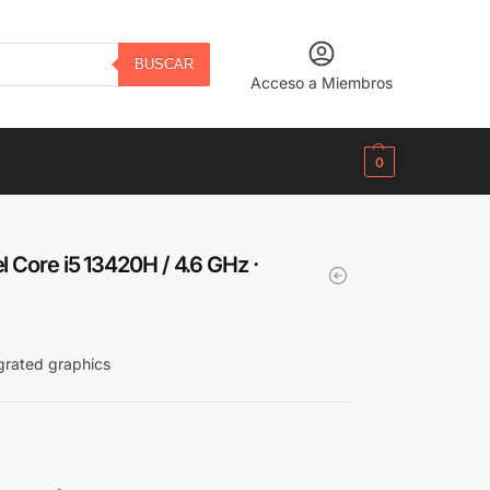
BUSCAR
Acceso a Miembros
B/.
0.00
0
l Core i5 13420H / 4.6 GHz ·
rated graphics