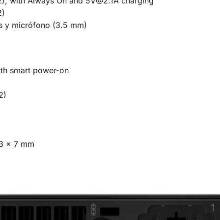
), with Always On and 5V@2.1A charging
2)
s y micrófono (3.5 mm)
ith smart power-on
2)
 3 x 7 mm