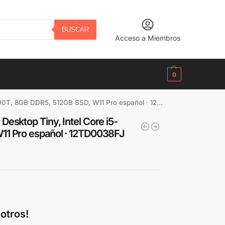
BUSCAR
Acceso a Miembros
B/.
0.00
0
 8GB DDR5, 512GB SSD, W11 Pro español · 12TD0038FJ
esktop Tiny, Intel Core i5-
11 Pro español · 12TD0038FJ
otros!