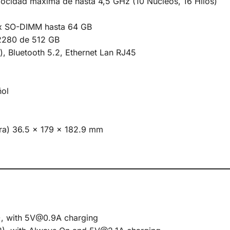
locidad máxima de hasta 4,5 GHz (10 Núcleos, 16 Hilos)
 SO-DIMM hasta 64 GB
2280 de 512 GB
, Bluetooth 5.2, Ethernet Lan RJ45
ñol
ra) 36.5 x 179 x 182.9 mm
, with 5V@0.9A charging