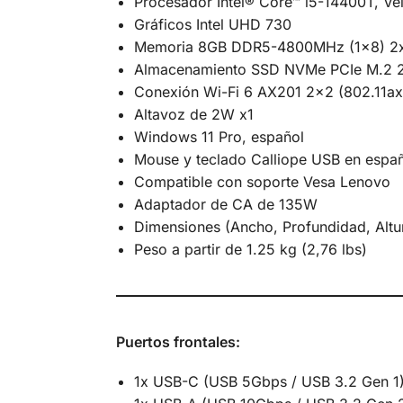
Procesador Intel® Core™ i5-14400T, Ve
Gráficos Intel UHD 730
Memoria 8GB DDR5-4800MHz (1×8) 2x
Almacenamiento SSD NVMe PCIe M.2 
Conexión Wi-Fi 6 AX201 2×2 (802.11ax)
Altavoz de 2W x1
Windows 11 Pro, español
Mouse y teclado Calliope USB en espa
Compatible con soporte Vesa Lenovo
Adaptador de CA de 135W
Dimensiones (Ancho, Profundidad, Altu
Peso a partir de 1.25 kg (2,76 lbs)
Puertos frontales:
1x USB-C (USB 5Gbps / USB 3.2 Gen 1)