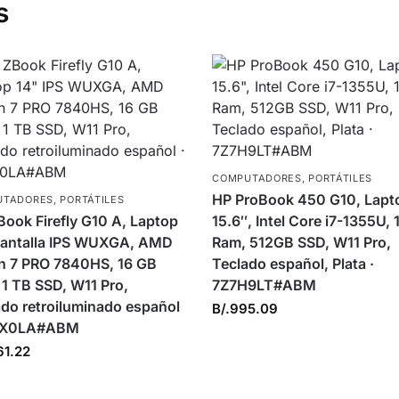
s
COMPUTADORES
,
PORTÁTILES
HP ProBook 450 G10, Lapt
UTADORES
,
PORTÁTILES
ook Firefly G10 A, Laptop
15.6″, Intel Core i7-1355U,
Pantalla IPS WUXGA, AMD
Ram, 512GB SSD, W11 Pro,
n 7 PRO 7840HS, 16 GB
Teclado español, Plata ·
1 TB SSD, W11 Pro,
7Z7H9LT#ABM
do retroiluminado español
B/.
995.09
9X0LA#ABM
61.22