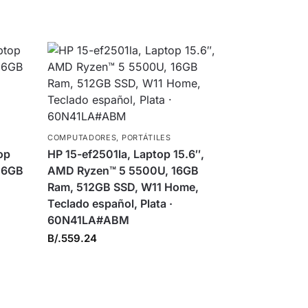
COMPUTADORES
,
PORTÁTILES
op
HP 15-ef2501la, Laptop 15.6″,
 16GB
AMD Ryzen™ 5 5500U, 16GB
Ram, 512GB SSD, W11 Home,
Teclado español, Plata ·
60N41LA#ABM
B/.
559.24