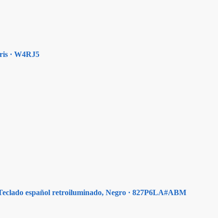
Gris · W4RJ5
clado español retroiluminado, Negro · 827P6LA#ABM