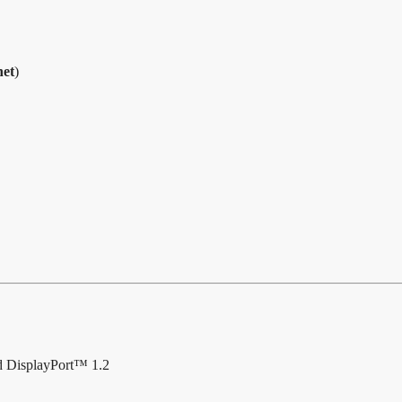
net
)
 DisplayPort™ 1.2