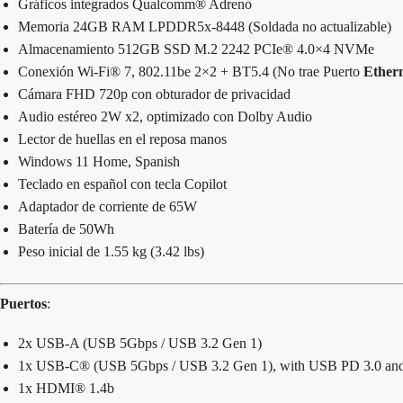
Gráficos integrados Qualcomm® Adreno
Memoria 24GB RAM LPDDR5x-8448 (Soldada no actualizable)
Almacenamiento 512GB SSD M.2 2242 PCIe® 4.0×4 NVMe
Conexión Wi-Fi® 7, 802.11be 2×2 + BT5.4 (No trae Puerto
Ether
Cámara FHD 720p con obturador de privacidad
Audio estéreo 2W x2, optimizado con Dolby Audio
Lector de huellas en el reposa manos
Windows 11 Home, Spanish
Teclado en español con tecla Copilot
Adaptador de corriente de 65W
Batería de 50Wh
Peso inicial de 1.55 kg (3.42 lbs)
Puertos
:
2x USB-A (USB 5Gbps / USB 3.2 Gen 1)
1x USB-C® (USB 5Gbps / USB 3.2 Gen 1), with USB PD 3.0 and
1x HDMI® 1.4b