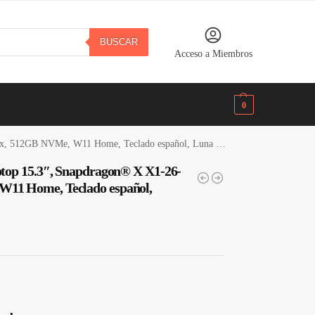
BUSCAR
Acceso a Miembros
B/.
0.00
0
Me, W11 Home, Teclado español, Luna Grey · 83N3002MGJ
top 15.3″, Snapdragon® X X1-26-
11 Home, Teclado español,