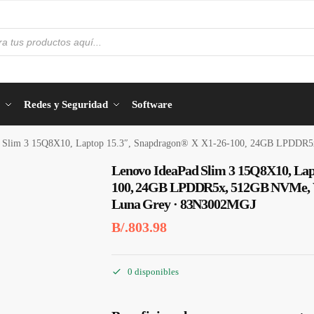
Redes y Seguridad
Software
Slim 3 15Q8X10, Laptop 15.3″, Snapdragon® X X1-26-100, 24GB LPDDR5x, 512GB NV
Lenovo IdeaPad Slim 3 15Q8X10, Lap
100, 24GB LPDDR5x, 512GB NVMe, W
Luna Grey · 83N3002MGJ
B/.
803.98
0 disponibles