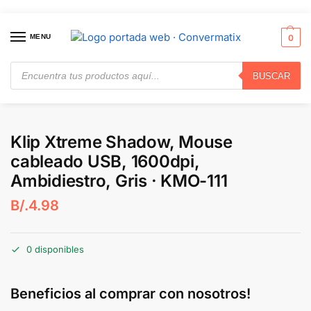
MENU
0
BUSCAR
Inicio
Periféricos
Ratones
Klip Xtreme Shadow, Mouse cableado USB, 1600dpi, Ambidiestro, Gris · KMO-111
/
/
/
Klip Xtreme Shadow, Mouse
cableado USB, 1600dpi,
Ambidiestro, Gris · KMO-111
B/.
4.98
0 disponibles
Beneficios al comprar con nosotros!