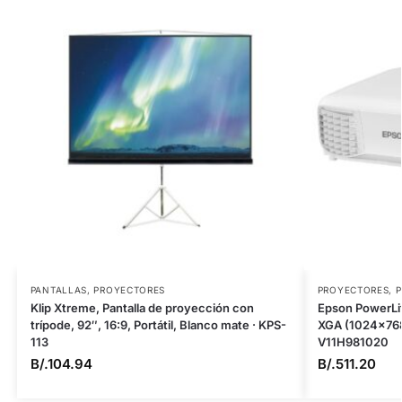
PANTALLAS
,
PROYECTORES
PROYECTORES
,
Klip Xtreme, Pantalla de proyección con
Epson PowerLi
trípode, 92″, 16:9, Portátil, Blanco mate · KPS-
XGA (1024×768
113
V11H981020
B/.
104.94
B/.
511.20