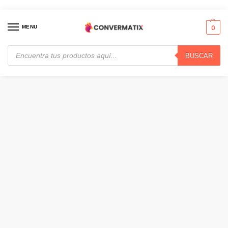
MENU
0
BUSCAR
Inicio
Proyectores
Pantallas
Klip Xtreme, Pantalla de proyección fija 100″, Instalación doble pared o techo, 16:9, Blanco · KPS-313
/
/
/