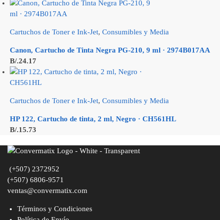
Cartuchos de Toner e Ink-Jet
,
Consumibles y Media
Canon, Cartucho de Tinta Negra PG-210, 9 ml · 2974B017AA
B/.
24.17
Cartuchos de Toner e Ink-Jet
,
Consumibles y Media
HP 122, Cartucho de tinta, 2 ml, Negro · CH561HL
B/.
15.73
(+507) 2372952
(+507) 6806-9571
ventas@convermatix.com
Términos y Condiciones
Política de Envío