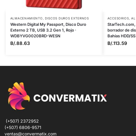
ALMACENAMIENTO
,
DISCOS DUROS EXTERNOS
ACCESORIOS
,
AL
Western Digital My Passport, Disco Duro
StarTech.com, 
Externo 2 TB, USB 3.2 Gen 1, Rojo ·
borrador de di
WDBYVG0020BRD-WESN
Bahías HDD/S
B/.
88.63
B/.
113.59
(+507) 2372952
(+507) 6806-9571
ventas@convermatix.com