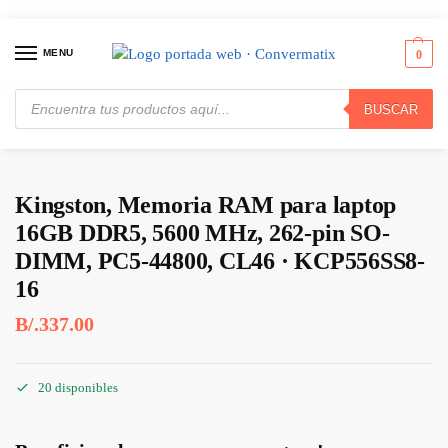
MENU
0
BUSCAR
Inicio
Memorias
Módulos RAM - Propietarios
Kingston, Memoria RAM para laptop 16GB DDR5, 5600 MHz, 262-pin SO-DIMM, PC5-44800, CL46 · KCP556SS8-16
/
/
/
Kingston, Memoria RAM para laptop
16GB DDR5, 5600 MHz, 262-pin SO-
DIMM, PC5-44800, CL46 · KCP556SS8-
16
B/.
337.00
20 disponibles