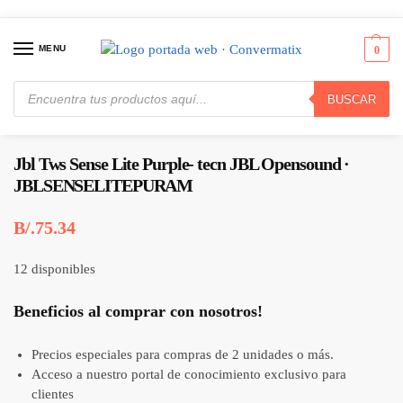
MENU
0
BUSCAR
Inicio
Periféricos
Auriculares y Manos Libres
Jbl Tws Sense Lite Purple- tecn JBL Opensound · JBLSENSELITEPURAM
/
/
/
Jbl Tws Sense Lite Purple- tecn JBL Opensound ·
JBLSENSELITEPURAM
B/.
75.34
12 disponibles
Beneficios al comprar con nosotros!
Precios especiales para compras de 2 unidades o más.
Acceso a nuestro portal de conocimiento exclusivo para
clientes