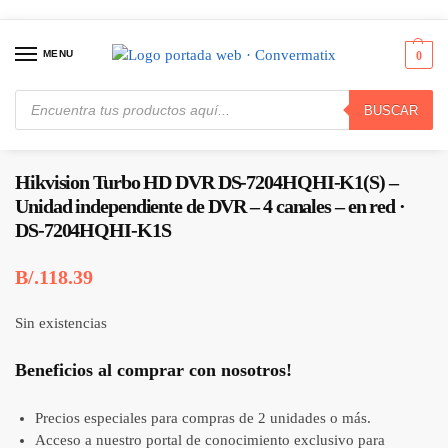
MENU
0
BUSCAR
Inicio
Vigilancia de Video
DVRs
Hikvision Turbo HD DVR DS-7204HQHI-K1(S) – Unidad independiente de DVR – 4 canales – en red · DS-7204HQHI-K1S
/
/
/
Hikvision Turbo HD DVR DS-7204HQHI-K1(S) –
Unidad independiente de DVR – 4 canales – en red ·
DS-7204HQHI-K1S
B/.
118.39
Sin existencias
Beneficios al comprar con nosotros!
Precios especiales para compras de 2 unidades o más.
Acceso a nuestro portal de conocimiento exclusivo para