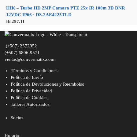
HIK – Turbo HD 2MP Camara PTZ 25x IR 100m 3D DNR
12VDC IP66 · DS-2AE4225TI-D
B/.
297.11
(+507) 2372952
(+507) 6806-9571
ventas@convermatix.com
Términos y Condiciones
Política de Envío
Política de Devoluciones y Reembolso
Política de Privacidad
Política de Cookies
Talleres Autorizados
Socios
Horario: