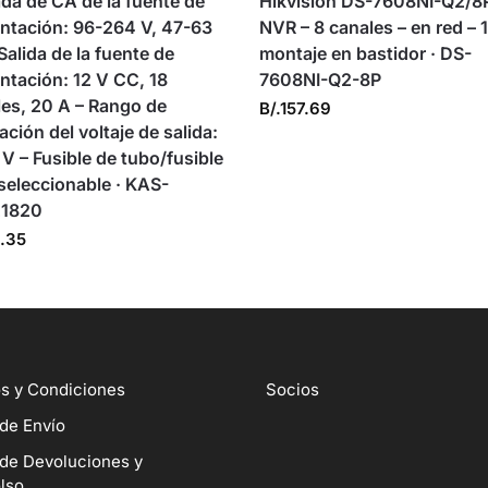
da de CA de la fuente de
Hikvision DS-7608NI-Q2/8
entación: 96-264 V, 47-63
NVR – 8 canales – en red – 
Salida de la fuente de
montaje en bastidor · DS-
ntación: 12 V CC, 18
7608NI-Q2-8P
es, 20 A – Rango de
B/.
157.69
ación del voltaje de salida:
 V – Fusible de tubo/fusible
seleccionable · KAS-
1820
.35
s y Condiciones
Socios
 de Envío
 de Devoluciones y
lso