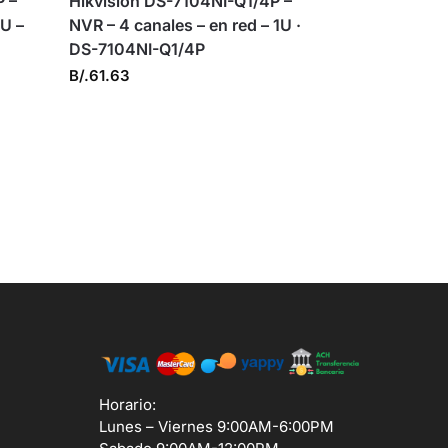
P –
Hikvision DS-7104NI-Q1/4P –
1U –
NVR – 4 canales – en red – 1U ·
DS-7104NI-Q1/4P
B/.
61.63
Horario:
Lunes – Viernes 9:00AM-6:00PM