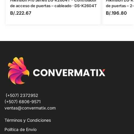
Hikvision Pro Series DS-K2604T – Controlador
Hikvision DS-
de acceso de puertas – cableado · DS-K2604T
de puertas – 2
B/.
222.67
B/.
196.80
(+507) 2372952
(+507) 6806-9571
ventas@convermatix.com
Términos y Condiciones
Política de Envío