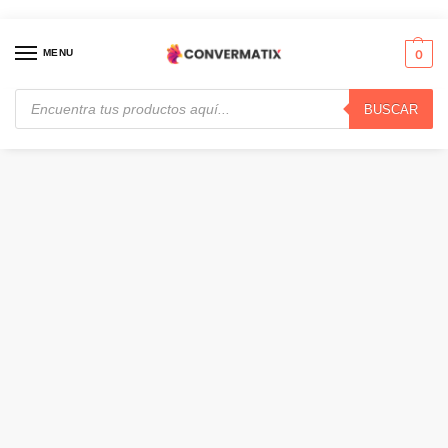
MENU
0
BUSCAR
Inicio
Control de Acceso
Accesorios
Hikvision – Smart Gate Motor – DS-K3GL606WX-WB(O-STD) · DS-K3GL606WX-WB(O-STD)
/
/
/