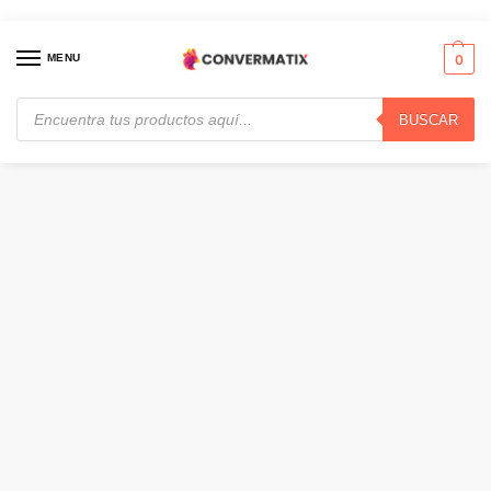
MENU
0
BUSCAR
Inicio
Intrusión
Sensores
Hikvision – PIR detector – AX HOME Series · DS-PD201P10-WB
/
/
/