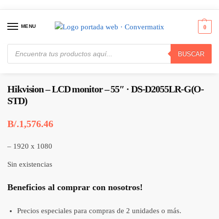
MENU
0
BUSCAR
Inicio
Monitores & Proyectores
Monitores
Hikvision – LCD monitor – 55″ · DS-D2055LR-G(O-STD)
/
/
/
Hikvision – LCD monitor – 55″ · DS-D2055LR-G(O-
STD)
B/.
1,576.46
– 1920 x 1080
Sin existencias
Beneficios al comprar con nosotros!
Precios especiales para compras de 2 unidades o más.