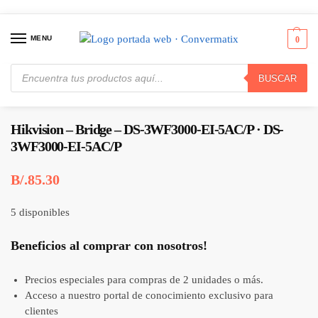
MENU
0
BUSCAR
Inicio
Redes
Puentes y Enrutadores
Hikvision – Bridge – DS-3WF3000-EI-5AC/P · DS-3WF3000-EI-5AC/P
/
/
/
Hikvision – Bridge – DS-3WF3000-EI-5AC/P · DS-
3WF3000-EI-5AC/P
B/.
85.30
5 disponibles
Beneficios al comprar con nosotros!
Precios especiales para compras de 2 unidades o más.
Acceso a nuestro portal de conocimiento exclusivo para
clientes