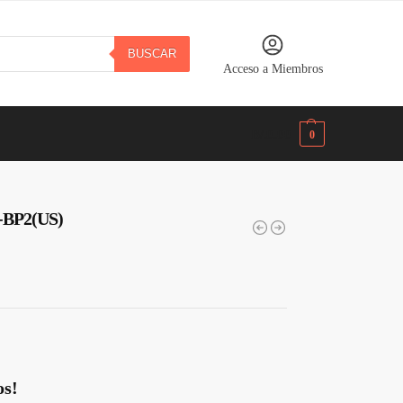
BUSCAR
Acceso a Miembros
B/.
0.00
0
2-BP2(US)
os!