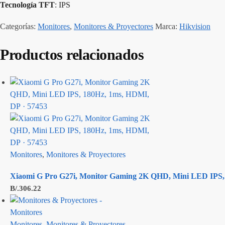
Tecnología TFT
: IPS
Categorías:
Monitores
,
Monitores & Proyectores
Marca:
Hikvision
Productos relacionados
Monitores
,
Monitores & Proyectores
Xiaomi G Pro G27i, Monitor Gaming 2K QHD, Mini LED IPS,
B/.
306.22
Monitores
,
Monitores & Proyectores