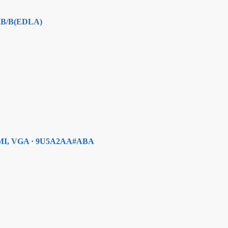
75RB/B(EDLA)
 HDMI, VGA · 9U5A2AA#ABA