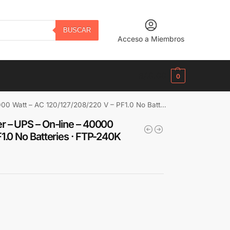
BUSCAR
Acceso a Miembros
B/.
0.00
0
– AC 120/127/208/220 V – PF1.0 No Batteries · FTP-240K
r – UPS – On-line – 40000
1.0 No Batteries · FTP-240K