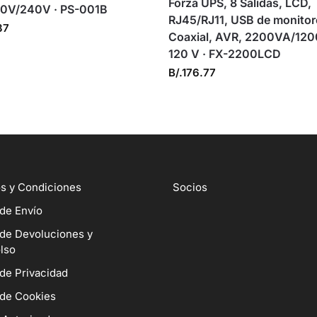
Forza UPS, 8 Salidas, LCD,
20V/240V · PS-001B
RJ45/RJ11, USB de monitor
37
Coaxial, AVR, 2200VA/12
120 V · FX-2200LCD
B/.
176.77
s y Condiciones
Socios
 de Envío
 de Devoluciones y
lso
 de Privacidad
 de Cookies