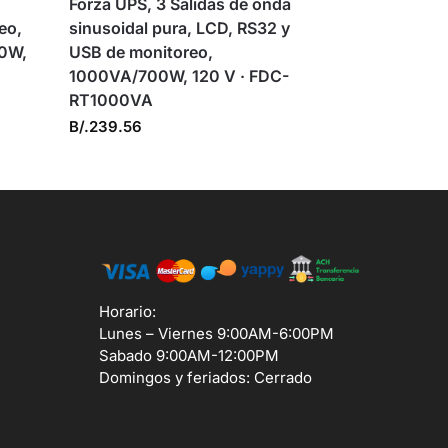
Forza UPS, 3 Salidas de onda
eo,
sinusoidal pura, LCD, RS32 y
00W,
USB de monitoreo,
1000VA/700W, 120 V · FDC-
RT1000VA
B/.
239.56
Horario:
Lunes – Viernes 9:00AM-6:00PM
Sabado 9:00AM-12:00PM
Domingos y feriados: Cerrado