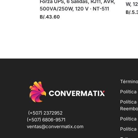
Forza UPS, 6 Salidas, RJ11, AVR,
W, 1
500VA/250W, 120 V · NT-511
B/.
5.
B/.
43.60
Término
Política
Política
Reembo
(+507) 2372952
Política
(+507) 6806-9571
ventas@convermatix.com
Política