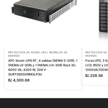
PROTECCIÓN DE PODER
,
UPS / RESPALDO DE
PROTECCIÓN DE
ENERGÍA
ENERGÍA
APC Smart-UPS RT, 4 salidas (NEMA 5-20R), 1
Forza UPS, 3 Sa
(NEMA L6-30R) y 1 (NEMA L14-30R) Rack 3U,
LCD, RS32 y U
6000 VA, 4200 W, 208 V ·
1000VA/700W,
SURTD6000RMXLP3U
B/.
239.56
B/.
4,300.68