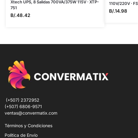
Xtech UPS, 8 Salidas 700VA/375W 115V · XTP-
110V/220V · 
751
B/.
14.98
B/.
48.42
(+507) 2372952
(+507) 6806-9571
ventas@convermatix.com
Términos y Condiciones
Política de Envío