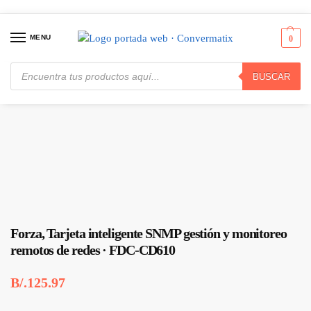
MENU
0
BUSCAR
Inicio
Protección de Poder
Otros
Forza, Tarjeta inteligente SNMP gestión y monitoreo remotos de redes · FDC-CD610
/
/
/
Forza, Tarjeta inteligente SNMP gestión y monitoreo
remotos de redes · FDC-CD610
B/.
125.97