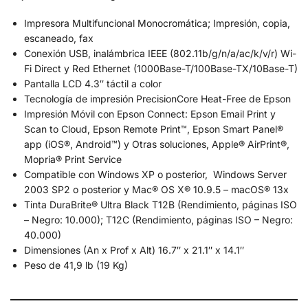
Impresora Multifuncional Monocromática; Impresión, copia,
escaneado, fax
Conexión USB, inalámbrica IEEE (802.11b/g/n/a/ac/k/v/r) Wi-
Fi Direct y Red Ethernet (1000Base-T/100Base-TX/10Base-T)
Pantalla LCD 4.3″ táctil a color
Tecnología de impresión PrecisionCore Heat-Free de Epson
Impresión Móvil con Epson Connect: Epson Email Print y
Scan to Cloud, Epson Remote Print™, Epson Smart Panel®
app (iOS®, Android™) y Otras soluciones, Apple® AirPrint®,
Mopria® Print Service
Compatible con Windows XP o posterior, Windows Server
2003 SP2 o posterior y Mac® OS X® 10.9.5 – macOS® 13x
Tinta DuraBrite® Ultra Black T12B (Rendimiento, páginas ISO
– Negro: 10.000); T12C (Rendimiento, páginas ISO – Negro:
40.000)
Dimensiones (An x Prof x Alt) 16.7″ x 21.1″ x 14.1″
Peso de 41,9 lb (19 Kg)