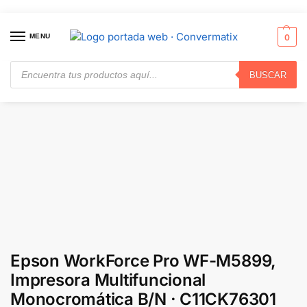
MENU
0
BUSCAR
Inicio
Impresoras y Escáneres
Impresoras Multifuncionales
Epson WorkForce Pro WF-M5899, Impresora Multifuncional Monocromática B/N · C11CK76301
/
/
/
Epson WorkForce Pro WF-M5899,
Impresora Multifuncional
Monocromática B/N · C11CK76301