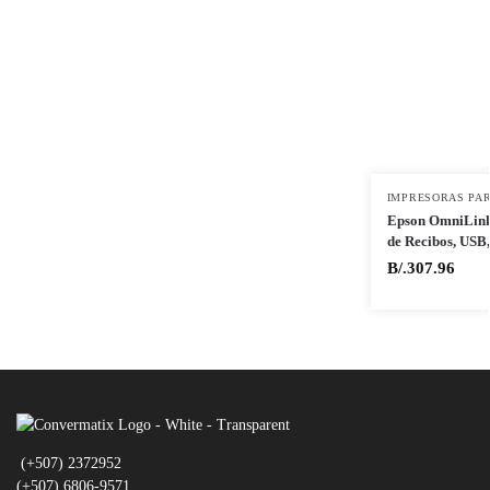
IMPRESORAS PAR
Epson OmniLink
de Recibos, US
B/.
307.96
(+507) 2372952
(+507) 6806-9571