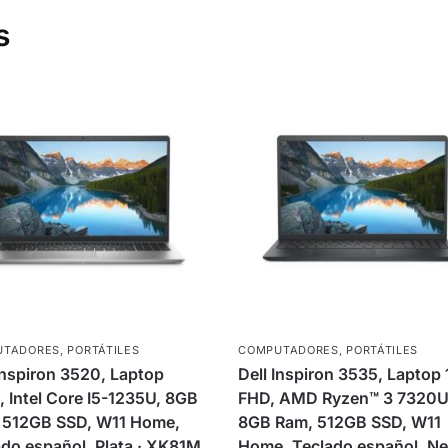
s
UTADORES
,
PORTÁTILES
COMPUTADORES
,
PORTÁTILES
Inspiron 3520, Laptop
Dell Inspiron 3535, Laptop 
, Intel Core I5-1235U, 8GB
FHD, AMD Ryzen™ 3 7320U
 512GB SSD, W11 Home,
8GB Ram, 512GB SSD, W11
do español, Plata · XK81M
Home, Teclado español, Ne