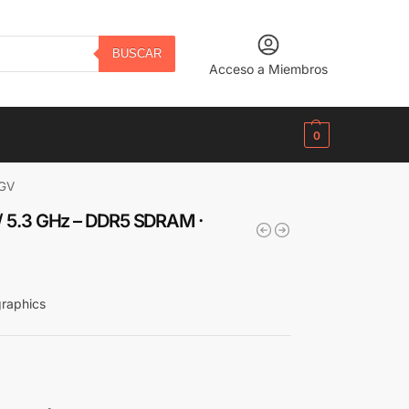
BUSCAR
Acceso a Miembros
B/.
0.00
0
5GV
00 / 5.3 GHz – DDR5 SDRAM ·
graphics