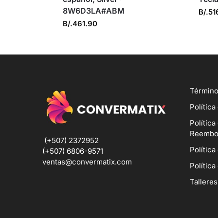
8W6D3LA#ABM
B/.
51
B/.
461.90
Término
Política
Política
Reembo
(+507) 2372952
Política
(+507) 6806-9571
ventas@convermatix.com
Política
Talleres