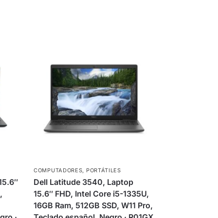
COMPUTADORES
,
PORTÁTILES
15.6″
Dell Latitude 3540, Laptop
,
15.6″ FHD, Intel Core i5-1335U,
16GB Ram, 512GB SSD, W11 Pro,
gro ·
Teclado español, Negro · R01GX