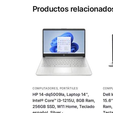
Productos relacionado
COMPUTADORES
,
PORTÁTILES
COMP
HP 14-dq5009la, Laptop 14″,
Dell 
Intel® Core™ i3-1215U, 8GB Ram,
15.6″
256GB SSD, W11 Home, Teclado
Ram,
español, Silver ·
Tecla