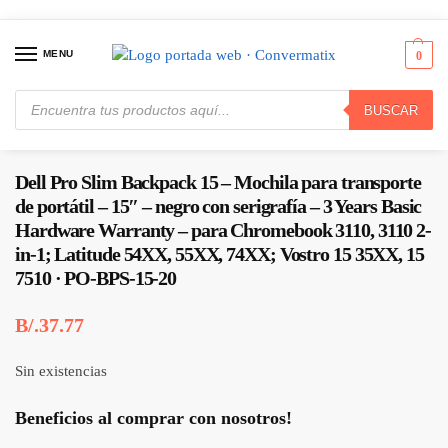
MENU
0
BUSCAR
Inicio
Maletines
Maletines para Notebooks
Dell Pro Slim Backpack 15 – Mochila para transporte de portátil – 15″ – negro con serigrafía – 3 Years Basic Hardware Warranty – para Chromebook 3110, 3110 2-in-1; Latitude 54XX, 55XX, 74XX; Vostro 15 35XX, 15 7510 · PO-BPS-15-20
/
/
/
Dell Pro Slim Backpack 15 – Mochila para transporte
de portátil – 15″ – negro con serigrafía – 3 Years Basic
Hardware Warranty – para Chromebook 3110, 3110 2-
in-1; Latitude 54XX, 55XX, 74XX; Vostro 15 35XX, 15
7510 · PO-BPS-15-20
B/.
37.77
Sin existencias
Beneficios al comprar con nosotros!