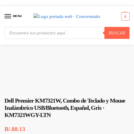
MENU
0
BUSCAR
Inicio
Periféricos
Combos de Teclado y Ratón
Dell Premier KM7321W, Combo de Teclado y Mouse Inalámbrico USB/Bluetooth, Español, Gris · KM7321WGY-LTN
/
/
/
Dell Premier KM7321W, Combo de Teclado y Mouse
Inalámbrico USB/Bluetooth, Español, Gris ·
KM7321WGY-LTN
B/.
88.13